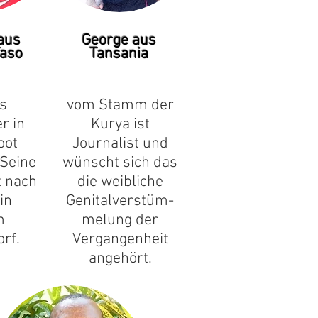
aus
George aus
Faso
Tansania
s
vom Stamm der
r in
Kurya ist
oot
Journalist und
 Seine
wünscht sich das
t nach
die weibliche
in
Genitalverstüm-
m
melung der
rf.
Vergangenheit
angehört.