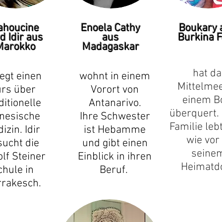
ahoucine
Enoela Cathy
Boukary 
d Idir aus
aus
Burkina 
Marokko
Madagaskar
hat da
egt einen
wohnt in einem
Mittelmee
rs über
Vorort von
einem B
ditionelle
Antanarivo.
überquert.
nesische
Ihre Schwester
Familie leb
izin. Idir
ist Hebamme
wie vor 
ucht die
und gibt einen
seine
lf Steiner
Einblick in ihren
Heimatdo
chule in
Beruf.
rakesch.