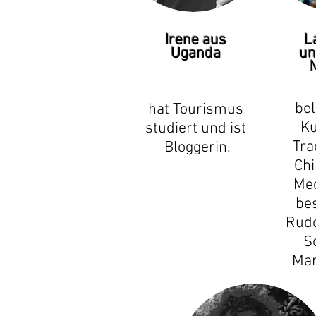
Irene aus
L
Uganda
un
bel
hat Tourismus
Ku
studiert und ist
Tra
Bloggerin.
Chi
Med
bes
Rudo
S
Mar