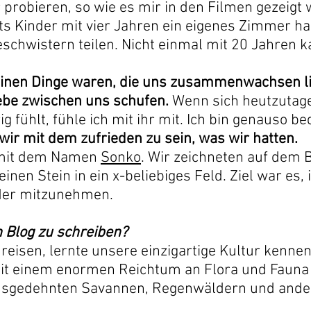
 probieren, so wie es mir in den Filmen gezeigt
its Kinder mit vier Jahren ein eigenes Zimmer h
schwistern teilen. Nicht einmal mit 20 Jahren k
leinen Dinge waren, die uns zusammenwachsen l
ebe zwischen uns schufen.
Wenn sich heutzutag
 fühlt, fühle ich mit ihr mit. Ich bin genauso be
 wir mit dem zufrieden zu sein, was wir hatten.
el mit dem Namen
Sonko
. Wir zeichneten auf dem B
nen Stein in ein x-beliebiges Feld. Ziel war es, 
eder mitzunehmen.
 Blog zu schreiben?
 reisen, lernte unsere einzigartige Kultur kenne
it einem enormen Reichtum an Flora und Fauna g
 ausgedehnten Savannen, Regenwäldern und ander