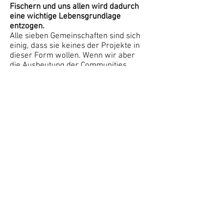
Fischern und uns allen wird dadurch
eine wichtige Lebensgrundlage
entzogen.
Alle sieben Gemeinschaften sind sich
einig, dass sie keines der Projekte in
dieser Form wollen. Wenn wir aber
die Ausbeutung der Communities
ansprechen, heißt es, die Afro-
Hondurischen Ethnien sind gegen
Entwicklung und Modernisierung.
Wie ist deiner Meinung nach eine
nachhaltige Entwicklung möglich?
Wir sind der Meinung, dass
Entwicklung von uns herauskommen
und wachsen muss. Seit wir an der
karibischen Küste leben, haben wir
immer Menschen willkommen
geheißen. Privatbesitz war ein
Fremdwort.
Eine nachhaltige Entwicklung ist
möglich, wenn sich Unternehmen