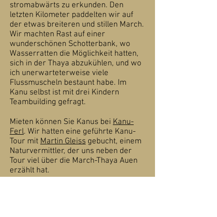
stromabwärts zu erkunden. Den
letzten Kilometer paddelten wir auf
der etwas breiteren und stillen March.
Wir machten Rast auf einer
wunderschönen Schotterbank, wo
Wasserratten die Möglichkeit hatten,
sich in der Thaya abzukühlen, und wo
ich unerwarteterweise viele
Flussmuscheln bestaunt habe. Im
Kanu selbst ist mit drei Kindern
Team
building gefragt.
Mieten können Sie Kanus bei
Kanu-
Ferl
. Wir hatten eine geführte Kanu-
Tour mit
Martin Gleiss
gebucht, einem
Naturvermittler, der uns neben der
Tour viel über die March-Thaya Auen
erzählt hat.