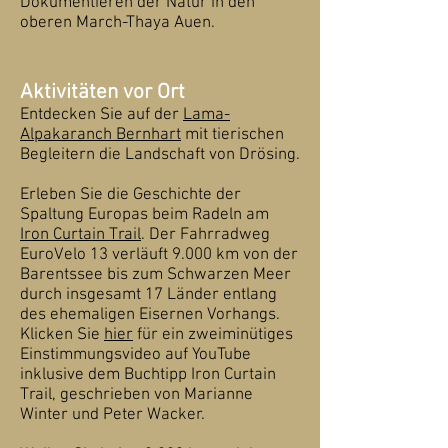
Dokumentieren der Natur in den
oberen March-Thaya Auen.
Aktivitäten vor Ort
Entdecken Sie auf der
Lama-
Alpakaranch Bernhart
mit tierischen
Begleitern die Landschaft von Drösing.
Erleben Sie die Geschichte der
Spaltung Europas beim Radeln am
Iron Curtain Trail
. Der Fahrradweg
EuroVelo 13 verläuft 9.000 km von der
Barentssee bis zum Schwarzen Meer
durch insgesamt 17 Länder entlang
des ehemaligen Eisernen Vorhangs.
Klicken Sie
hier
für ein zweiminütiges
Einstimmungsvideo auf YouTube
inklusive dem Buchtipp Iron Curtain
Trail, geschrieben von Marianne
Winter und Peter Wacker.