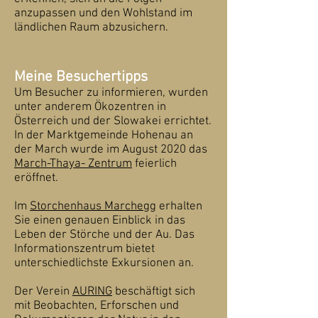
anzupassen und den Wohlstand im
ländlichen Raum abzusichern.
Meine Besuchertipps
Um Besucher zu informieren, wurden
unter anderem Ökozentren in
Österreich und der Slowakei errichtet.
In der Marktgemeinde Hohenau an
der March wurde im August 2020 das
March-Thaya- Zentrum
feierlich
eröffnet.
Im
Storchenhaus Marchegg
erhalten
Sie einen genauen Einblick in das
Leben der Störche und der Au. Das
Informationszentrum bietet
unterschiedlichste Exkursionen an.
Der Verein
AURING
beschäftigt sich
mit Beobachten, Erforschen und