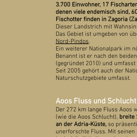
3.700 Einwohner, 17 Fischarten
denen viele endemisch sind, 60
Fischotter finden in Zagoria (Z
Dieser Landstrich mit Wahnsinn
Das Gebiet ist umgeben von üb
Nord-Pindos
.
Ein weiterer Nationalpark im n
Benannt ist er nach den beiden
(gegründet 2010) und umfasst 
Seit 2005 gehört auch der Nat
Naturschutzgebiete umfasst.
Aoos Fluss und Schlucht
Der 272 km lange Fluss Aoos w
(wie die Aoos Schlucht),
breite
an der Adria-Küste,
so präsenti
unerforschte Fluss. Mit seinen