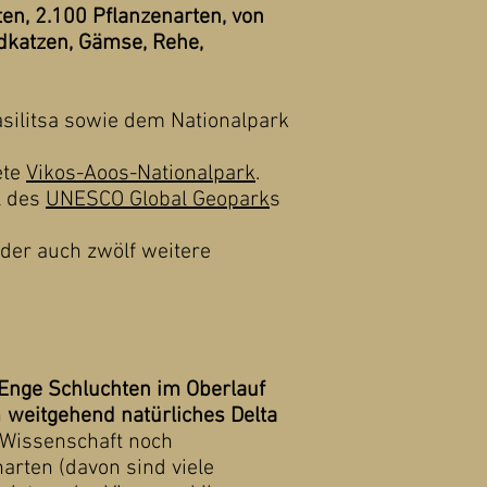
en, 2.100 Pflanzenarten, von
ldkatzen, Gämse, Rehe,
)
silitsa sowie dem Nationalpark
ete
Vikos-Aoos-Nationalpark
.
l des
UNESCO Global Geopark
s
der auch zwölf weitere
Enge Schluchten im Oberlauf
n
weitgehend natürliches Delta
r Wissenschaft noch
arten (davon sind viele