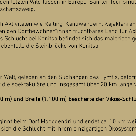
 den letzten Wildflüssen in Europa. Sanfter Tourismus
schaftszweig.
ch Aktivitäten wie Rafting, Kanuwandern, Kajakfahren
en den Dorfbewohner*innen fruchtbares Land für Ac
s Schlucht bei Konitsa befindet sich das malerisch
 ebenfalls die Steinbrücke von Konitsa.
er Welt, gelegen an den Südhängen des Tymfis, gefo
t die spektakuläre und insgesamt über 20 km lange
00 m) und Breite (1.100 m) bescherte der Vikos-Schlu
innt beim Dorf Monodendri und endet ca. 10 km weit
 sich die Schlucht mit ihrem einzigartigen Ökosyst