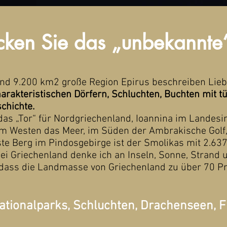
ecken Sie das „unbekannte
nd 9.200 km2 große Region Epirus beschreiben Lie
arakteristischen Dörfern, Schluchten, Buchten mit 
chichte.
das „Tor“ für Nordgriechenland, Ioannina im Landesin
im Westen das Meer, im Süden der Ambrakische Golf
ste Berg im Pindosgebirge ist der Smolikas mit 2.63
Bei Griechenland denke ich an Inseln, Sonne, Strand 
, dass die Landmasse von Griechenland zu über 70 P
Nationalparks, Schluchten, Drachenseen, 