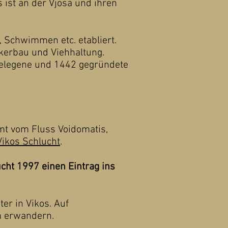
 ist an der Vjosa und ihren
, Schwimmen etc. etabliert.
kerbau und Viehhaltung.
 gelegene und 1442 gegründete
rmt vom Fluss Voidomatis,
Vikos Schlucht
.
cht 1997 einen Eintrag ins
er in Vikos. Auf
em erwandern.