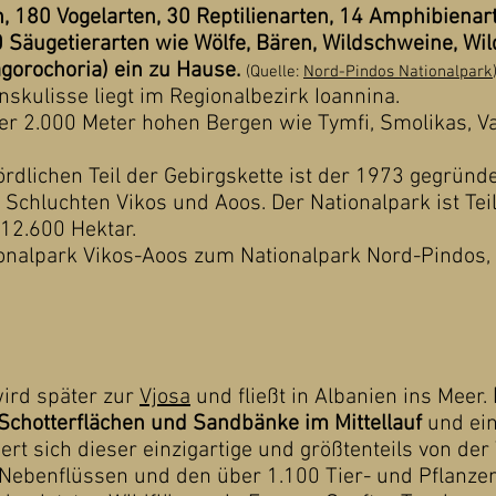
, 180 Vogelarten, 30 Reptilienarten, 14 Amphibienart
 Säugetierarten wie Wölfe, Bären, Wildschweine, Wi
agorochoria) ein zu Hause.
(Quelle:
Nord-Pindos Nationalpark
skulisse liegt im Regionalbezirk Ioannina.
er 2.000 Meter hohen Bergen wie Tymfi, Smolikas, Va
ördlichen Teil der Gebirgskette ist der 1973 gegründ
 Schluchten Vikos und Aoos. Der Nationalpark ist Tei
12.600 Hektar.
ionalpark Vikos-Aoos zum Nationalpark Nord-Pindos, 
ird später zur
Vjosa
und fließt in Albanien ins Meer.
 Schotterflächen und Sandbänke im Mittellauf
und ei
ert sich dieser einzigartige und größtenteils von de
 Nebenflüssen und den über 1.100 Tier- und Pflanzen