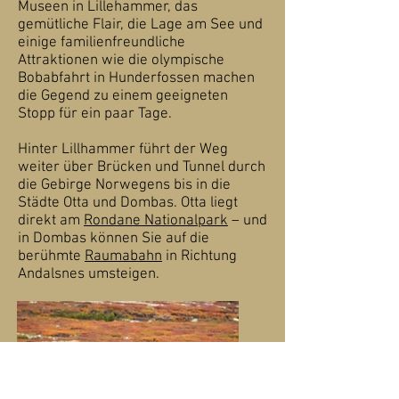
Museen in Lillehammer, das
gemütliche Flair, die Lage am See und
einige familienfreundliche
Attraktionen wie die olympische
Bobabfahrt in Hunderfossen machen
die Gegend zu einem geeigneten
Stopp für ein paar Tage.
Hinter Lillhammer führt der Weg
weiter über Brücken und Tunnel durch
die Gebirge Norwegens bis in die
Städte Otta und Dombas. Otta liegt
direkt am
Rondane Nationalpark
– und
in Dombas können Sie auf die
berühmte
Raumabahn
in Richtung
Andalsnes umsteigen.