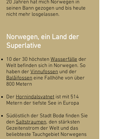
20 Jahren hat mich Norwegen in
seinen Bann gezogen und bis heute
nicht mehr losgelassen.
Norwegen, ein Land der
Superlative
10 der 30 höchsten
Wasserfälle
der
Welt befinden sich in Norwegen. So
haben der
Vinnufossen
und der
Balåifossen
eine Fallhöhe von über
800 Metern
Der
Hornindalsvatnet
ist mit 514
Metern der tiefste See in Europa
Südöstlich der Stadt Bodø finden Sie
den
Saltstraumen
, den stärksten
Gezeitenstrom der Welt und das
beliebteste Tauchgebiet Norwegens