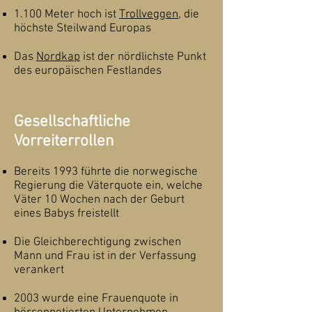
1.100 Meter hoch ist
Trollveggen
, die
höchste Steilwand Europas
Das
Nordkap
ist der nördlichste Punkt
des europäischen Festlandes
Gesellschaftliche
Vorreiterrollen
Bereits 1993 führte die norwegische
Regierung die Väterquote ein, welche
Väter 10 Wochen nach der Geburt
eines Babys freistellt
Die Gleichberechtigung zwischen
Mann und Frau ist in der Verfassung
verankert
2003 wurde eine Frauenquote in