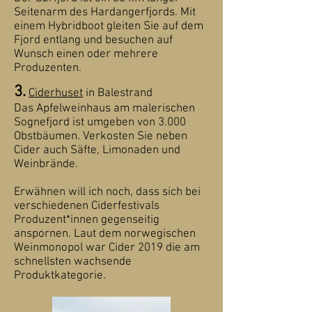
Seitenarm des Hardangerfjords. Mit
einem Hybridboot gleiten Sie auf dem
Fjord entlang und besuchen auf
Wunsch einen oder mehrere
Produzenten.
3.
Ciderhuset
in Balestrand
Das Apfelweinhaus am malerischen
Sognefjord ist umgeben von 3.000
Obstbäumen. Verkosten Sie neben
Cider auch Säfte, Limonaden und
Weinbrände.
Erwähnen will ich noch, dass sich bei
verschiedenen Ciderfestivals
Produzent*innen gegenseitig
anspornen. Laut dem norwegischen
Weinmonopol war Cider 2019 die am
schnellsten wachsende
Produktkategorie.