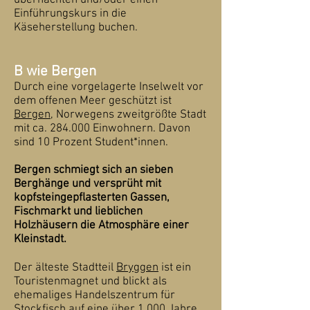
übernachten und/oder einen
Einführungskurs in die
Käseherstellung buchen.
B wie Bergen
Durch eine vorgelagerte Inselwelt vor
dem offenen Meer geschützt ist
Bergen
, Norwegens zweitgrößte Stadt
mit ca. 284.000 Einwohnern. Davon
sind 10 Prozent Student*innen.
Bergen schmiegt sich an sieben
Berghänge und versprüht mit
kopfsteingepflasterten Gassen,
Fischmarkt und lieblichen
Holzhäusern die Atmosphäre einer
Kleinstadt.
Der älteste Stadtteil
Bryggen
ist ein
Touristenmagnet und blickt als
ehemaliges Handelszentrum für
Stockfisch auf eine über 1.000 Jahre