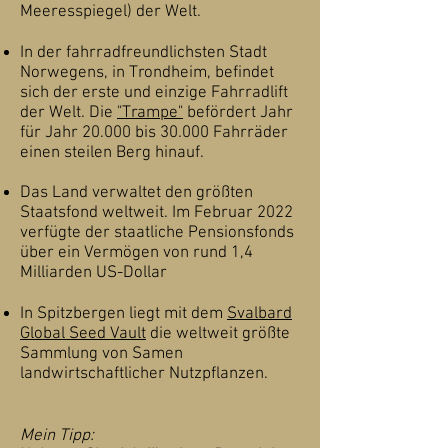
Meeresspiegel) der Welt.
In der fahrradfreundlichsten Stadt
Norwegens, in Trondheim, befindet
sich der erste und einzige Fahrradlift
der Welt. Die
"Trampe"
befördert Jahr
für Jahr 20.000 bis 30.000 Fahrräder
einen steilen Berg hinauf.
Das Land verwaltet den größten
Staatsfond weltweit. Im Februar 2022
verfügte der staatliche Pensionsfonds
über ein Vermögen von rund 1,4
Milliarden US-Dollar
​In Spitzbergen liegt mit dem
Svalbard
Global Seed Vault
die weltweit größte
Sammlung von Samen
landwirtschaftlicher Nutzpflanzen.​
Mein Tipp: