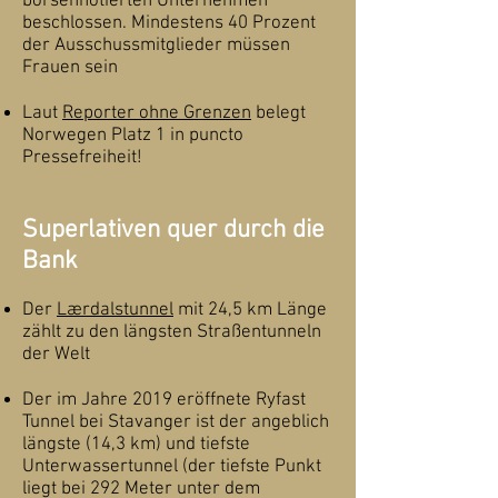
börsennotierten Unternehmen
beschlossen. Mindestens 40 Prozent
der Ausschussmitglieder müssen
Frauen sein
Laut
Reporter ohne Grenzen
belegt
Norwegen Platz 1 in puncto
Pressefreiheit!
Superlativen quer durch die
Bank
Der
Lærdalstunnel
mit 24,5 km Länge
zählt zu den längsten Straßentunneln
der Welt
Der im Jahre 2019 eröffnete Ryfast
Tunnel bei Stavanger ist der angeblich
längste (14,3 km) und tiefste
Unterwassertunnel (der tiefste Punkt
liegt bei 292 Meter unter dem